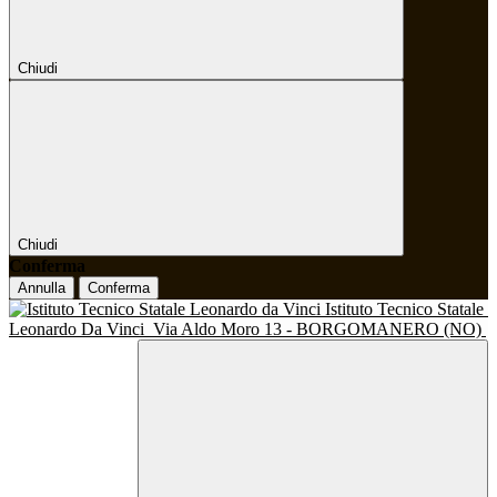
Chiudi
Chiudi
Conferma
Annulla
Conferma
Istituto Tecnico Statale
Leonardo Da Vinci
Via Aldo Moro 13 - BORGOMANERO (NO)