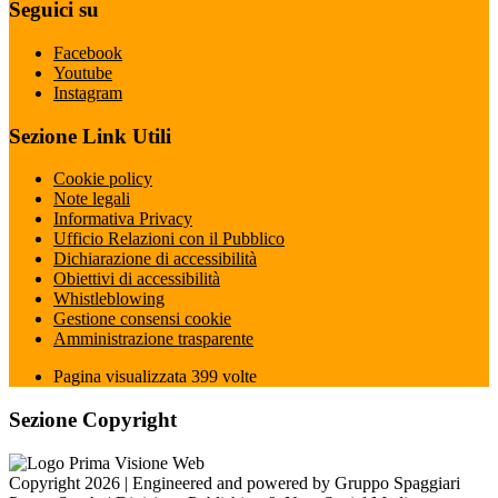
Seguici su
Facebook
Youtube
Instagram
Sezione Link Utili
Cookie policy
Note legali
Informativa Privacy
Ufficio Relazioni con il Pubblico
Dichiarazione di accessibilità
Obiettivi di accessibilità
Whistleblowing
Gestione consensi cookie
Amministrazione trasparente
Pagina visualizzata
399
volte
Sezione Copyright
Copyright 2026 | Engineered and powered by Gruppo Spaggiari