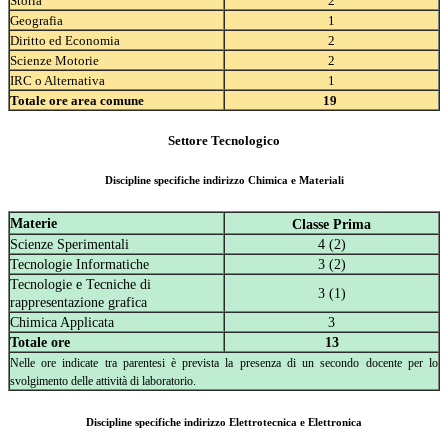
Storia
2
Geografia
1
Diritto ed Economia
2
Scienze Motorie
2
IRC o Alternativa
1
Totale ore area comune
19
Settore Tecnologico
Discipline specifiche indirizzo Chimica e Materiali
Materie
Classe Prima
Scienze Sperimentali
4 (2)
Tecnologie Informatiche
3 (2)
Tecnologie e Tecniche di
3 (1)
rappresentazione grafica
Chimica Applicata
3
Totale ore
13
Nelle ore indicate tra parentesi è prevista la presenza di un secondo docente per lo
svolgimento delle attività di laboratorio.
Discipline specifiche indirizzo Elettrotecnica e Elettronica