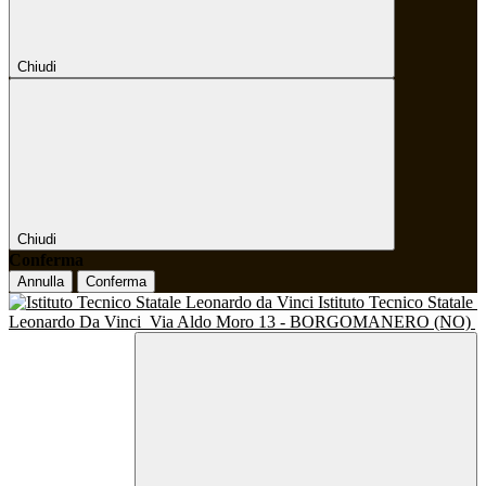
Chiudi
Chiudi
Conferma
Annulla
Conferma
Istituto Tecnico Statale
Leonardo Da Vinci
Via Aldo Moro 13 - BORGOMANERO (NO)