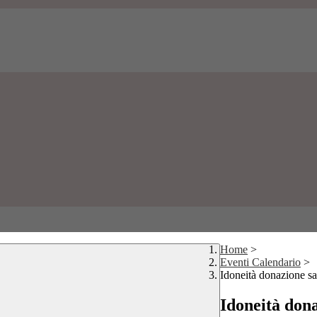
Home
>
Eventi Calendario
>
Idoneità donazione sa
Idoneità dona