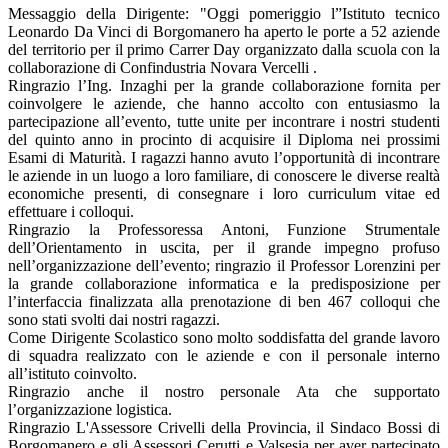
Messaggio della Dirigente: "Oggi pomeriggio l”Istituto tecnico
Leonardo Da Vinci di Borgomanero ha aperto le porte a 52 aziende
del territorio per il primo Carrer Day organizzato dalla scuola con la
collaborazione di Confindustria Novara Vercelli .
Ringrazio l’Ing. Inzaghi per la grande collaborazione fornita per
coinvolgere le aziende, che hanno accolto con entusiasmo la
partecipazione all’evento, tutte unite per incontrare i nostri studenti
del quinto anno in procinto di acquisire il Diploma nei prossimi
Esami di Maturità. I ragazzi hanno avuto l’opportunità di incontrare
le aziende in un luogo a loro familiare, di conoscere le diverse realtà
economiche presenti, di consegnare i loro curriculum vitae ed
effettuare i colloqui.
Ringrazio la Professoressa Antoni, Funzione Strumentale
dell’Orientamento in uscita, per il grande impegno profuso
nell’organizzazione dell’evento; ringrazio il Professor Lorenzini per
la grande collaborazione informatica e la predisposizione per
l’interfaccia finalizzata alla prenotazione di ben 467 colloqui che
sono stati svolti dai nostri ragazzi.
Come Dirigente Scolastico sono molto soddisfatta del grande lavoro
di squadra realizzato con le aziende e con il personale interno
all’istituto coinvolto.
Ringrazio anche il nostro personale Ata che supportato
l’organizzazione logistica.
Ringrazio L'Assessore Crivelli della Provincia, il Sindaco Bossi di
Borgomanero e gli Assessori Cerutti e Valsesia per aver partecipato