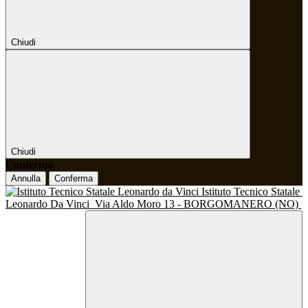
Chiudi
Chiudi
Conferma
Annulla
Conferma
Istituto Tecnico Statale
Leonardo Da Vinci
Via Aldo Moro 13 - BORGOMANERO (NO)