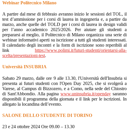
Webinar Politecnico Milano
A partire dal mese di febbraio avranno inizio le sessioni del TOL, il
test d’ammissione per i corsi di laurea in ingegneria e, a partire da
marzo, anche quelle del TOLD per i corsi di laurea in design validi
per l’anno accademico 2025/2026. Per aiutare gli studenti a
prepararsi al meglio, il Politecnico di Milano organizza una serie di
webinar informativi aperti su iscrizione a tutti gli studenti interessati.
Il calendario degli incontri e la form di iscrizione sono reperibili al
link
https://www.polimi.it/futuri-studenti/orientarsi-alla-
scelta/presentazioni-test
.
Università INSUBRIA
Sabato 29 marzo, dalle ore 9 alle 13.30, l'Università dell'Insubria si
presenta ai futuri studenti con l'Open Day 2025, che si svolgerà a
Varese, al Campus di Bizzozero, e a Como, nella sede del Chiostro
di Sant'Abbondio. Alla pagina
www.uninsubria.it/openday
saranno
disponibili il programma della giornata e il link per le iscrizioni. In
allegato la locandina dell’evento.
SALONE DELLO STUDENTE DI TORINO
23 e 24 ottobre 2024 Ore 09.00 – 13.30