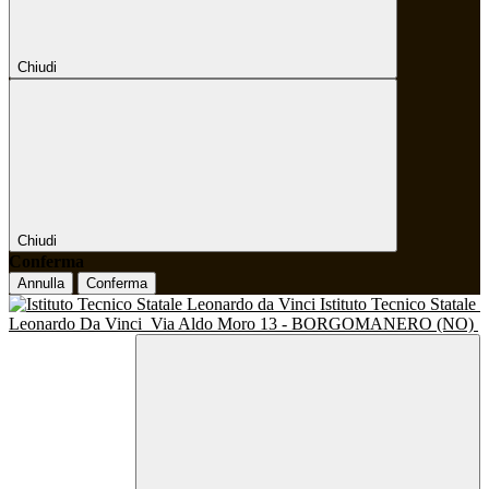
Chiudi
Chiudi
Conferma
Annulla
Conferma
Istituto Tecnico Statale
Leonardo Da Vinci
Via Aldo Moro 13 - BORGOMANERO (NO)