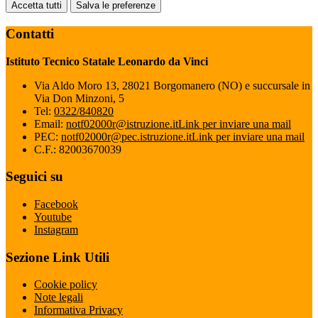
Accetta tutti
Salva le preferenze
Contatti
Istituto Tecnico Statale Leonardo da Vinci
Via Aldo Moro 13, 28021 Borgomanero (NO) e succursale in
Via Don Minzoni, 5
Tel:
0322/840820
Email:
notf02000r@istruzione.it
Link per inviare una mail
PEC:
notf02000r@pec.istruzione.it
Link per inviare una mail
C.F.: 82003670039
Seguici su
Facebook
Youtube
Instagram
Sezione Link Utili
Cookie policy
Note legali
Informativa Privacy