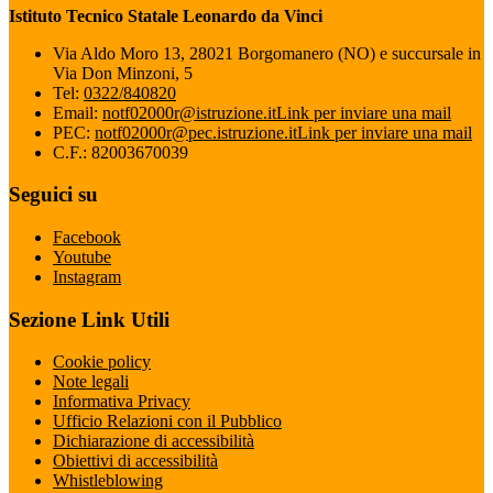
Istituto Tecnico Statale Leonardo da Vinci
Via Aldo Moro 13, 28021 Borgomanero (NO) e succursale in
Via Don Minzoni, 5
Tel:
0322/840820
Email:
notf02000r@istruzione.it
Link per inviare una mail
PEC:
notf02000r@pec.istruzione.it
Link per inviare una mail
C.F.: 82003670039
Seguici su
Facebook
Youtube
Instagram
Sezione Link Utili
Cookie policy
Note legali
Informativa Privacy
Ufficio Relazioni con il Pubblico
Dichiarazione di accessibilità
Obiettivi di accessibilità
Whistleblowing