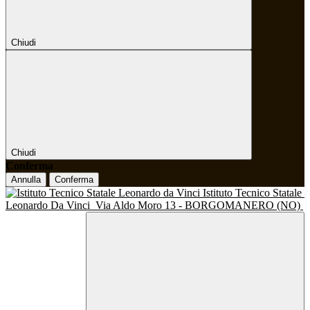
Chiudi
Chiudi
Conferma
Annulla
Conferma
Istituto Tecnico Statale
Leonardo Da Vinci
Via Aldo Moro 13 - BORGOMANERO (NO)