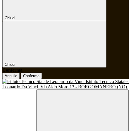
Chiudi
Chiudi
Conferma
Annulla
Conferma
Istituto Tecnico Statale
Leonardo Da Vinci
Via Aldo Moro 13 - BORGOMANERO (NO)