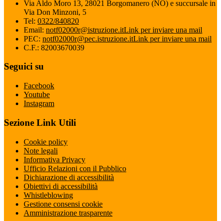
Via Aldo Moro 13, 28021 Borgomanero (NO) e succursale in
Via Don Minzoni, 5
Tel:
0322/840820
Email:
notf02000r@istruzione.it
Link per inviare una mail
PEC:
notf02000r@pec.istruzione.it
Link per inviare una mail
C.F.: 82003670039
Seguici su
Facebook
Youtube
Instagram
Sezione Link Utili
Cookie policy
Note legali
Informativa Privacy
Ufficio Relazioni con il Pubblico
Dichiarazione di accessibilità
Obiettivi di accessibilità
Whistleblowing
Gestione consensi cookie
Amministrazione trasparente