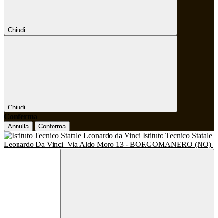
Chiudi
Chiudi
Conferma
Annulla
Conferma
Istituto Tecnico Statale
Leonardo Da Vinci
Via Aldo Moro 13 - BORGOMANERO (NO)