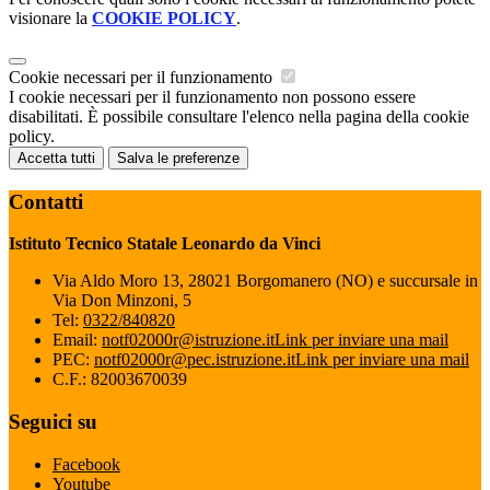
visionare la
COOKIE POLICY
.
Cookie necessari per il funzionamento
I cookie necessari per il funzionamento non possono essere
disabilitati. È possibile consultare l'elenco nella pagina della cookie
policy.
Accetta tutti
Salva le preferenze
Contatti
Istituto Tecnico Statale Leonardo da Vinci
Via Aldo Moro 13, 28021 Borgomanero (NO) e succursale in
Via Don Minzoni, 5
Tel:
0322/840820
Email:
notf02000r@istruzione.it
Link per inviare una mail
PEC:
notf02000r@pec.istruzione.it
Link per inviare una mail
C.F.: 82003670039
Seguici su
Facebook
Youtube