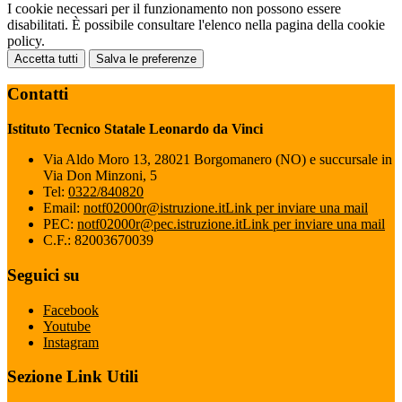
I cookie necessari per il funzionamento non possono essere
disabilitati. È possibile consultare l'elenco nella pagina della cookie
policy.
Accetta tutti
Salva le preferenze
Contatti
Istituto Tecnico Statale Leonardo da Vinci
Via Aldo Moro 13, 28021 Borgomanero (NO) e succursale in
Via Don Minzoni, 5
Tel:
0322/840820
Email:
notf02000r@istruzione.it
Link per inviare una mail
PEC:
notf02000r@pec.istruzione.it
Link per inviare una mail
C.F.: 82003670039
Seguici su
Facebook
Youtube
Instagram
Sezione Link Utili