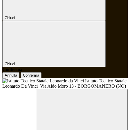
Chiudi
Chiudi
Conferma
Annulla
Conferma
Istituto Tecnico Statale
Leonardo Da Vinci
Via Aldo Moro 13 - BORGOMANERO (NO)