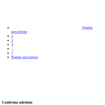
Pagina
precedente
1
2
3
...
7
Pagina successiva
Conferma adesione