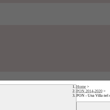
Home
>
PON 2014-2020
>
PON - Una Villa nel c