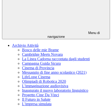
Menu di
navigazione
Archivio Attività
Bosco delle mie Brame
Cambridge Meets Novara
La Linea Cadorna raccontata dagli studenti
Campagna Guida Sicura
Cinema di Provincia
Messaggio di fine anno scolastico (2021)
LifeLong Cinema
Olimpiadi di Robotica 2020
L'immaginazione audiovisiva
Inaugurato il nuovo laboratorio linguistico
Progetto Cine Da Vinci
Il Futuro in Salute
L'impresa simulata