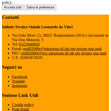
policy.
Accetta tutti
Salva le preferenze
Contatti
Istituto Tecnico Statale Leonardo da Vinci
Via Aldo Moro 13, 28021 Borgomanero (NO) e succursale in
Via Don Minzoni, 5
Tel:
0322/840820
Email:
notf02000r@istruzione.it
Link per inviare una mail
PEC:
notf02000r@pec.istruzione.it
Link per inviare una mail
C.F.: 82003670039
Seguici su
Facebook
Youtube
Instagram
Sezione Link Utili
Cookie policy
Note legali