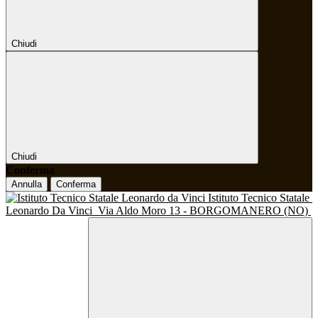
Chiudi
Chiudi
Conferma
Annulla
Conferma
Istituto Tecnico Statale
Leonardo Da Vinci
Via Aldo Moro 13 - BORGOMANERO (NO)