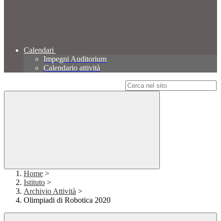
Calendari
Impegni Auditorium
Calendario attività
Campo di ricerca per le pagine del sito
Home
>
Istituto
>
Archivio Attività
>
Olimpiadi di Robotica 2020